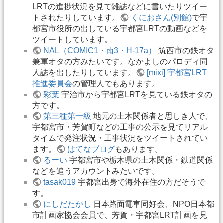
LRTの進捗状況を見て雑誌などに書いたりツイー
トされたりしています。
くにおさん(別館)
で宇
都宮市役所の出している宇都宮LRTの動画などを
ツイートしています。
NAL（COMIC1・南3・H-17a）
筑西市の鉄オタ
兼軍オタの方みたいです。なかよしのパロディ同
人誌を出したりしています。
[mixi] 宇都宮LRT
推進委員会
の管理人でもあります。
彩葉
宇治市から宇都宮LRTを見ている鉄オタの
方です。
第三種第一級
地元の土木関係者と思しき人で、
宇都宮市・芳賀町などの工事の公示を見てリアル
タイムで発注状況・工事状況をツイートされてい
ます。
はてなブログ
もあります。
るーい
宇都宮市や栃木県の土木関係・鉄道関係
などを追うアカウントみたいです。
tasak019
宇都宮出身で海外在住の方だそうで
す。
にしだたかし
日本路面電車同好会、NPO日本都
市計画家協会会員で、芳賀・宇都宮LRT計画を見