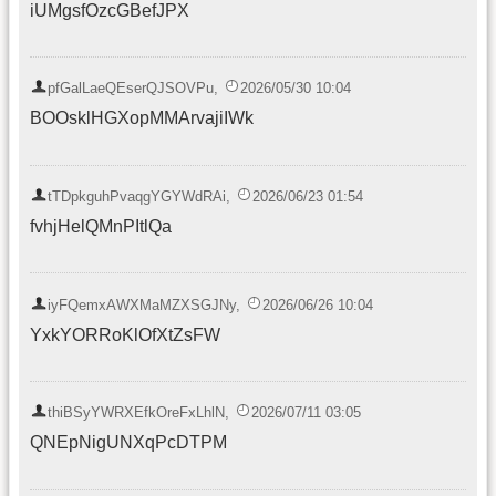
iUMgsfOzcGBefJPX
pfGalLaeQEserQJSOVPu
,
2026/05/30 10:04
BOOsklHGXopMMArvajiIWk
tTDpkguhPvaqgYGYWdRAi
,
2026/06/23 01:54
fvhjHelQMnPItlQa
iyFQemxAWXMaMZXSGJNy
,
2026/06/26 10:04
YxkYORRoKlOfXtZsFW
thiBSyYWRXEfkOreFxLhlN
,
2026/07/11 03:05
QNEpNigUNXqPcDTPM