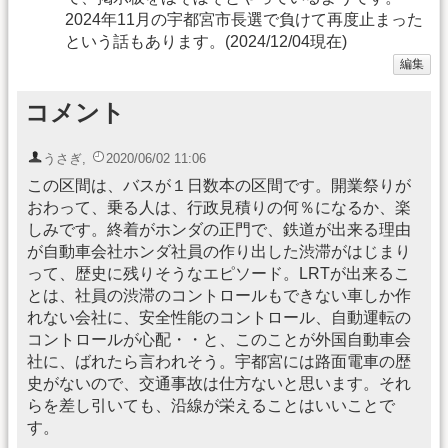
2024年11月の宇都宮市長選で負けて再度止まった
という話もあります。(2024/12/04現在)
編集
コメント
うさぎ
,
2020/06/02 11:06
この区間は、バスが１日数本の区間です。開業祭りが
おわって、乗る人は、行政見積りの何％になるか、楽
しみです。終着がホンダの正門で、鉄道が出来る理由
が自動車会社ホンダ社員の作り出した渋滞がはじまり
って、歴史に残りそうなエピソード。LRTが出来るこ
とは、社員の渋滞のコントロールもできない車しか作
れない会社に、安全性能のコントロール、自動運転の
コントロールが心配・・と、このことが外国自動車会
社に、ばれたら言われそう。宇都宮には路面電車の歴
史がないので、交通事故は仕方ないと思います。それ
らを差し引いても、沿線が栄えることはいいことで
す。