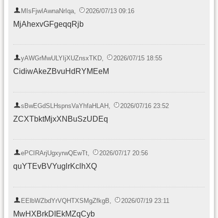
MIsFjwIAwnaNrIqa
,
2026/07/13 09:16
MjAhexvGFgeqqRjb
yAWGrMwULYIjXUZnsxTKD
,
2026/07/15 18:55
CidiwAkeZBvuHdRYMEeM
sBwEGdSLHspnsVaYhfaHLAH
,
2026/07/16 23:52
ZCXTbktMjxXNBuSzUDEq
ePCIRArjUgxyrwQEwTt
,
2026/07/17 20:56
quYTEvBVYuglrKclhXQ
EElbWZbdYrVQHTXSMgZfkgB
,
2026/07/19 23:11
MwHXBrkDIEkMZqCyb