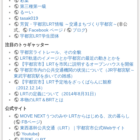
彩葉
第三種第一級
るーい
tasak019
芳賀・宇都宮LRT情報 ～交通まちづくり宇都宮～
(非公
式。
Facebook ページ
/
ブログ
)
宇都宮LRT学生団体
注目のトゥギャッター
宇都宮ライトレール、その全貌
LRT軌道のイメージとか宇都宮の最近の動きとかを
【宇都宮市】LRTを市民に説明するオープンハウスを開催
宇都宮市内の公共交通機関の状況について（JR宇都宮駅～
東武宇都宮駅を歩いての雑感）
【宇都宮市】LRT予定地をざっくばらんに観察
（2012.12.14）
LRTの定義について（2014年8月31日）
本物のLRT＆BRTとは
公式サイト
MOVE NEXTうつのみや LRTからはじめる、次の暮らし
(
FBページ
)
東西基幹公共交通（LRT）｜宇都宮市公式Webサイト
(
Youtube
)
芳賀町／LRT