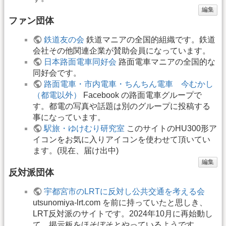
編集
ファン団体
鉄道友の会
鉄道マニアの全国的組織です。鉄道
会社その他関連企業が賛助会員になっています。
日本路面電車同好会
路面電車マニアの全国的な
同好会です。
路面電車・市内電車・ちんちん電車 今むかし
（都電以外）
Facebook の路面電車グループで
す。都電の写真や話題は別のグループに投稿する
事になっています。
駅旅・ゆけむり研究室
このサイトのHU300形ア
イコンをお気に入りアイコンを使わせて頂いてい
ます。(現在、届け出中)
編集
反対派団体
宇都宮市のLRTに反対し公共交通を考える会
utsunomiya-lrt.com を前に持っていたと思しき、
LRT反対派のサイトです。2024年10月に再始動し
て、掲示板をほそぼそとやっているようです。