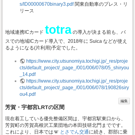
s/ID00000670binary3.pdf
関東自動車のプレス・リ
リース
totra
地域連携ICカード
の導入が決まる前も、バ
スでの地域ICカード導入で、2018年に Suica などが使え
るようになる(片利用)予定でした。
https://www.city.utsunomiya.tochigi.jp/_res/proje
cts/default_project/_page_/001/006/078/05_shiryou
_14.pdf
https://www.city.utsunomiya.tochigi.jp/_res/proje
cts/default_project/_page_/001/006/078/190826siry
ou4.pdf
編集
芳賀・宇都宮LRTの区間
現在着工している優先整備区間は、宇都宮駅東口から、
芳賀町の芳賀高根沢工業団地の本田技研北門までです。
これにより、日本では
とさでん交通
に続き、郡部に乗