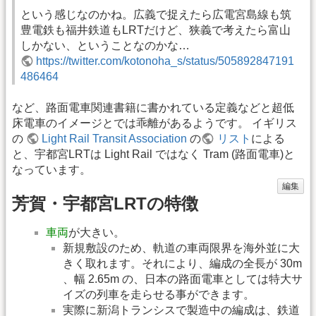
という感じなのかね。広義で捉えたら広電宮島線も筑
豊電鉄も福井鉄道もLRTだけど、狭義で考えたら富山
しかない、ということなのかな…
https://twitter.com/kotonoha_s/status/505892847191
486464
など、路面電車関連書籍に書かれている定義などと超低
床電車のイメージとでは乖離があるようです。 イギリス
の
Light Rail Transit Association
の
リスト
による
と、宇都宮LRTは Light Rail ではなく Tram (路面電車)と
なっています。
編集
芳賀・宇都宮LRTの特徴
車両
が大きい。
新規敷設のため、軌道の車両限界を海外並に大
きく取れます。それにより、編成の全長が 30m
、幅 2.65m の、日本の路面電車としては特大サ
イズの列車を走らせる事ができます。
実際に新潟トランシスで製造中の編成は、鉄道