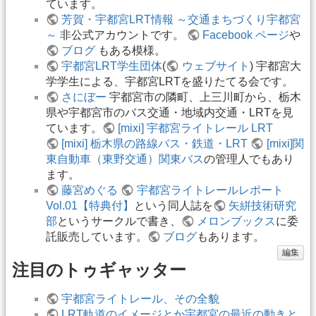
ています。
芳賀・宇都宮LRT情報 ～交通まちづくり宇都宮
～
非公式アカウントです。
Facebook ページ
や
ブログ
もある模様。
宇都宮LRT学生団体
(
ウェブサイト
) 宇都宮大
学学生による、宇都宮LRTを盛りたてる会です。
さにぼー
宇都宮市の隣町、上三川町から、栃木
県や宇都宮市のバス交通・地域内交通・LRTを見
ています。
[mixi] 宇都宮ライトレール LRT
[mixi] 栃木県の路線バス・鉄道・LRT
[mixi]関
東自動車（東野交通）関東バス
の管理人でもあり
ます。
藤宮めぐる
宇都宮ライトレールレポート
Vol.01【特典付】
という同人誌を
矢絣技術研究
部
というサークルで書き、
メロンブックス
に委
託販売しています。
ブログ
もあります。
編集
注目のトゥギャッター
宇都宮ライトレール、その全貌
LRT軌道のイメージとか宇都宮の最近の動きと