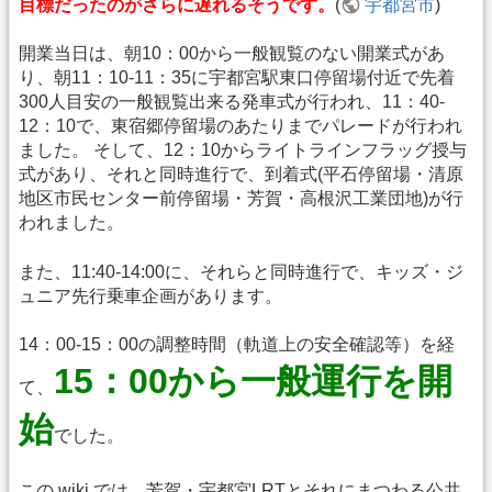
目標だったのがさらに遅れるそうです。
(
宇都宮市
)
開業当日は、朝10：00から一般観覧のない開業式があ
り、朝11：10-11：35に宇都宮駅東口停留場付近で先着
300人目安の一般観覧出来る発車式が行われ、11：40-
12：10で、東宿郷停留場のあたりまでパレードが行われ
ました。 そして、12：10からライトラインフラッグ授与
式があり、それと同時進行で、到着式(平石停留場・清原
地区市民センター前停留場・芳賀・高根沢工業団地)が行
われました。
また、11:40-14:00に、それらと同時進行で、キッズ・ジ
ュニア先行乗車企画があります。
14：00-15：00の調整時間（軌道上の安全確認等）を経
15：00から一般運行を開
て、
始
でした。
この wiki では、芳賀・宇都宮LRTとそれにまつわる公共