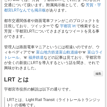
交通について扱います。附属掲示板として、
芳賀・宇
都宮LRTなんでも掲示板
があります。
都市交通関係者や路面電車ファンがこのプロジェクトを
注視しており、ツイッターで
宇都宮 lrt
で検索すると
芳賀・宇都宮LRTについてさまざまなツイートを見る事
ができます。
管理人は路面電車マニアというには程遠いのですが、ウ
ィキペディアで
富山地方鉄道富山軌道線
や
富山ライ
トレール
、
福井鉄道
などの記事は見ており、宇都宮市
が全くの新規にLRTを導入するという話を聞き、それで
興味がわきました。
編集
LRT とは
宇都宮市役所の解説は以下の通りです。
LRTとは、Light Rail Transit（ライトレールトランジッ
ト）の省略です。