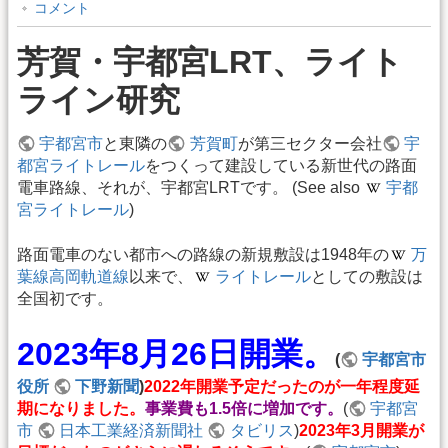
コメント
芳賀・宇都宮LRT、ライト
ライン研究
宇都宮市
と東隣の
芳賀町
が第三セクター会社
宇
都宮ライトレール
をつくって建設している新世代の路面
電車路線、それが、宇都宮LRTです。 (See also
宇都
宮ライトレール
)
路面電車のない都市への路線の新規敷設は1948年の
万
葉線高岡軌道線
以来で、
ライトレール
としての敷設は
全国初です。
2023年8月26日開業。
(
宇都宮市
役所
下野新聞
)
2022年開業予定だったのが一年程度延
期になりました。
事業費も1.5倍に増加です。
(
宇都宮
市
日本工業経済新聞社
タビリス
)
2023年3月開業が