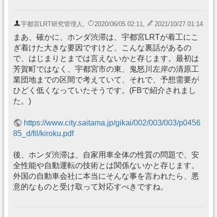
宇都宮LRT研究管理人
,
2020/06/05 02:11
,
2021/10/27 01:14
まあ、確かに、ホンダ渋滞は、宇都宮LRTが着工にこ
ぎ着けた大きな要因ですけど、こんな裏話があるの
で、はじまりとまでは言えないかと存じます。最初は
芳賀町ではなく、宇都宮市の東、鬼怒川左岸の清原工
業団地までの区間で考えていて、それで、予想需要が
ひどく低くなっていたそうです。(FBで紹介されまし
た。)
https://www.city.saitama.jp/gikai/002/003/003/p0456
85_d/fil/kiroku.pdf
後、ホンダ渋滞は、自家用車全体の性質の問題で、安
全性能や自動運転の技術とは関係ないかと存じます。
外国の自動車会社に本当にそんな事を言われたら、悪
意的なものと受け取って対応すべきですね。