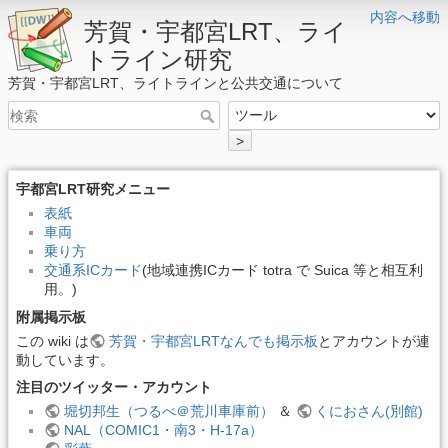
内容へ移動
芳賀・宇都宮LRT、ライ
トライン研究
芳賀・宇都宮LRT、ライトラインと公共交通について
>
宇都宮LRT研究メニュー
表紙
車両
乗り方
交通系ICカード
(地域連携ICカード totra で Suica 等と相互利
用。)
附属掲示板
この wiki は
芳賀・宇都宮LRTなんでも掲示板
とアカウントが連
動しています。
注目のツイッター・アカウント
堀切邦生（つるべ＠荒川車庫前）
＆
くにおさん(別館)
NAL（COMIC1・南3・H-17a）