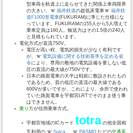
型車両を軌道上に走らせてきた関係上車両限界
の大きい、
福井鉄道
の超低床電車
福井鉄
道F1000形電車
(FUKURAM)に準じた仕様にな
っています。FUKURAMの155人から5人増えて
乗車定員は160人。輸送力はその1.5倍の240人
と見積もられています。
電化方式が直流750V。
電圧が高い程、電気的損失が少なく有利です
が、
電気設備に関する技術基準を定める省
令
により、専用の敷地の電気設備を要しない低
圧の直流の最大値が750Vです。
日本の路面電車の大半は戦前に敷設されたもの
であるため、昔の低圧の直流の最大値である
600Vが多いですが、これにより、余所で使われ
ていた路面電車を宇都宮LRTでそのまま使う事
はできません。
乗り方
が信用乗車方式。
totra
宇都宮地域のICカード
の他全国相
互利用の
Suica
、
PASMO
などの
交通系