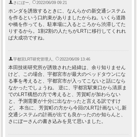
さにぼー
,
2022/06/09 09:21
ホンダを誘致するときに、なんらかの新交通システム
を作るという口約束がありましたからね。いくら道路
や橋を作っても、駐車場に入るところから渋滞してた
りするから。1割2割の人たちがLRTに移行してくれれ
ば大成功ですね。
宇都宮LRT研究管理人
,
2022/06/09 13:46
本田技術研究所が誘致された経緯は、余り知りません
けど、この場合、宇都宮市が最大のベッドタウンにな
る事を考えると、宇都宮市が入ってこないと話になら
なかったでしょうね。 逆に、宇都宮駅東口から清原ま
でのLRT構想の方で考えると、芳賀町が加わらない
と、予測需要が十分に出なかったと言える訳ですけ
ど。 本当に、芳賀町の方から今回のLRT計画ないし新
交通システムの計画が出ても良かったのか知らんと、
さにぼーさんの書き込みを見て思いました。