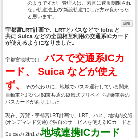
のようですが、管理人は、素直に速度制限され
ない軌道法上の”新設軌道”にした方が良かった
と思います。
編集
宇都宮LRT計画で、LRTとバスなどで totra と
共に Suica などの全国相互利用の交通系ICカード
が使えるようになりました。
バスで交通系ICカ
宇都宮地域では、
ード、 Suica などが使え
ず、
その代わりに、地域でバスを運行している関東
自動車とJRバス関東共通の磁気式プリペイド型乗車券の
バスカードがありました。
現在、芳賀・宇都宮LRT計画で、LRT、バス、地域内交通
(オンデマンド交通)で独自のサービスを使えるICカードと
地域連携ICカード
Suica の 2in1 の