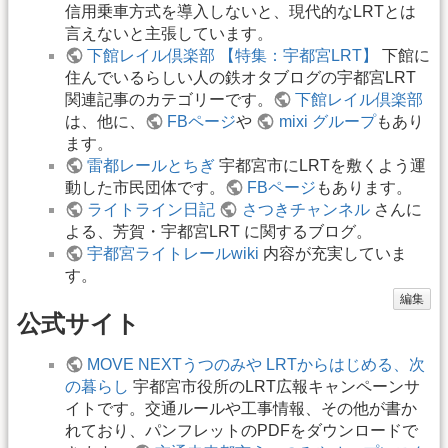
信用乗車方式を導入しないと、現代的なLRTとは
言えないと主張しています。
下館レイル倶楽部 【特集：宇都宮LRT】
下館に
住んでいるらしい人の鉄オタブログの宇都宮LRT
関連記事のカテゴリーです。
下館レイル倶楽部
は、他に、
FBページ
や
mixi グループ
もあり
ます。
雷都レールとちぎ
宇都宮市にLRTを敷くよう運
動した市民団体です。
FBページ
もあります。
ライトライン日記
さつきチャンネル
さんに
よる、芳賀・宇都宮LRT に関するブログ。
宇都宮ライトレールwiki
内容が充実していま
す。
編集
公式サイト
MOVE NEXTうつのみや LRTからはじめる、次
の暮らし
宇都宮市役所のLRT広報キャンペーンサ
イトです。交通ルールや工事情報、その他が書か
れており、パンフレットのPDFをダウンロードで