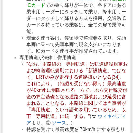
ICカード
での乗り降りが主体で、各ドアにある
乗車用リーダーにタッチして乗り、降車用リー
ダーにタッチして降りる方式を採用。交通系IC
カードを持っている乗客は、全ての扉で乗降可
能。
現金を使う客は、停留場で整理券を取り、先頭
車両に乗って先頭車両で現金支払いになりま
す。ICカードを使う事が推奨されています。
専用軌道が法律上併用軌道
“なお、本路線の「専用軌道」は軌道建設規定お
よび軌道運転規則における「新設軌道」ではな
く、LRTのみが走行する道路扱いとなる[34]。
これにより、（特認を受けない限り）最高速度
が40km/hに制限される一方で、地方交付税交付
金の算定基礎となる道路の面積および延長に含
まれることとなる。本路線に関しては当事者が
「専用軌道」という語句を用いているため、以
下「専用軌道」に統一する。”
(
ウィキペディ
ア
より。
ソース
。)
特認を受けて最高速度を 70km/h にする積もり