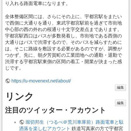
り入れる路面電車になります。
全体整備区間には、さらにその上に、宇都宮駅をまたい
で西側に大通りを通り、東武宇都宮駅前を過ぎて市街地
中心部の西の外れの桜通り十文字交差点まであります。
宇都宮駅西口はバスが多数発着し、市街地である西側の
大通りはバスで渋滞するので、そのバスを減らすために
は、そこに路線を敷設する必要があるのですが、調整が
つかず、先に、朝夕芳賀町の工業団地への通勤・退勤で
渋滞する宇都宮駅東側の区間の着工・開業が決まった感
じです。
https://u-movenext.net/about/
編集
リンク
編集
注目のツイッター・アカウント
堀切邦生（つるべ＠荒川車庫前）路面電車と駄
洒落を楽しむアカウント
鉄道写真家の方で宇都宮