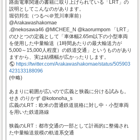
路面電車関連の書籍に取り上げられている「LRT」の
説明としてこんなのがあります。
堀切邦生（つるべ＠荒川車庫前）
@Arakawashakomae
.@nekosawa46 @MICHEE_N @kaorurmpom 「LRT」
のひとつの定義として「車体幅2.65m以下の小型車両
を使用した中量輸送（1時間あたりの最大輸送力が
5,000～15,000人程度）の鉄道交通」というものがあり
ますから、実は結構幅が広かったりします。
https://twitter.com/Arakawashakomae/status/505903
423133188096
(中略)
あまりに範囲が広いので広義と狭義に分ける試みも。
せき のりかず @kotonoha_s
広義のLRT：欧米の普通鉄道規格に対し中・小型車両
を用いた鉄道路線
狭義のLRT：都市交通の一部として計画的に整備され
た中量輸送規模の軌道系交通