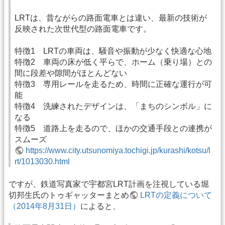
LRTは、昔ながらの路面電車とは違い、最新の技術が
反映された次世代型の路面電車です。
特徴1 LRTの車両は、騒音や振動が少なく快適な心地
特徴2 車両の床が低く平らで、ホーム（乗り場）との
間に段差や隙間がほとんどない
特徴3 専用レールを走るため、時間に正確な運行が可
能
特徴4 洗練されたデザインは、「まちのシンボル」に
なる
特徴5 道路上を走るので、ほかの交通手段との連携が
スムーズ
https://www.city.utsunomiya.tochigi.jp/kurashi/kotsu/l
rt/1013030.html
ですが、鉄道写真家で宇都宮LRT計画を注視している堀
切邦生氏のトゥギャッターまとめ
LRTの定義について
（2014年8月31日）
によると、