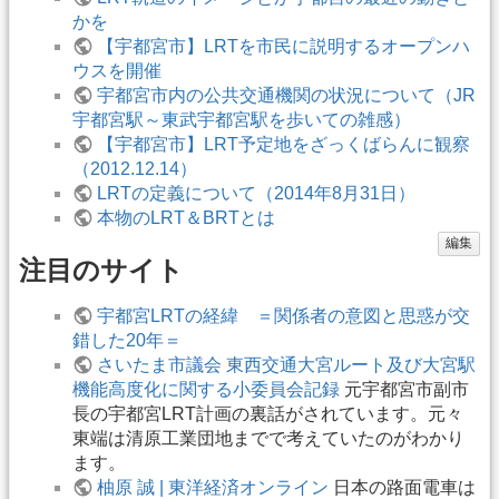
かを
【宇都宮市】LRTを市民に説明するオープンハ
ウスを開催
宇都宮市内の公共交通機関の状況について（JR
宇都宮駅～東武宇都宮駅を歩いての雑感）
【宇都宮市】LRT予定地をざっくばらんに観察
（2012.12.14）
LRTの定義について（2014年8月31日）
本物のLRT＆BRTとは
編集
注目のサイト
宇都宮LRTの経緯 ＝関係者の意図と思惑が交
錯した20年＝
さいたま市議会 東西交通大宮ルート及び大宮駅
機能高度化に関する小委員会記録
元宇都宮市副市
長の宇都宮LRT計画の裏話がされています。元々
東端は清原工業団地までで考えていたのがわかり
ます。
柚原 誠 | 東洋経済オンライン
日本の路面電車は