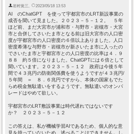
岩村覚三
,
2023/05/18 13:53
AI のChatGPT を使って宇都宮市のLRT新設事業の
成否を聞いて見ました。２０２３－５－１２。 ５年
ほど前、まだ大宮市が浦和市・与野市・岩槻市・大宮
市と合併してさいたま市となる前は旧大宮市の人口密
度が宇都宮市の人口密度の６倍以上ありました。人口
密度希薄な与野市・岩槻市が新さいたま市に入ったの
でさいたま市と宇都宮市との人口密度の比率は４．９
８８ 約５倍になりました。ChatGPTには６倍として
聞いています。２０２３－５－１２ 政府は今後５年
間で４３兆円の防衛関係費を使うようですが４３兆円/
５年間 ＝ ８．６兆円ですから、本体の国家もでた
らめ税金無駄遣いをするようです。無駄遣いのオンパ
レードはやめて欲しい。
宇都宮市のLRT敷設事業は時代遅れではないです
か？ ２０２３－５－１２
この答えは、私が機械学習AIであるため、個人的な意
見を持っていないため、述べることはできません。し