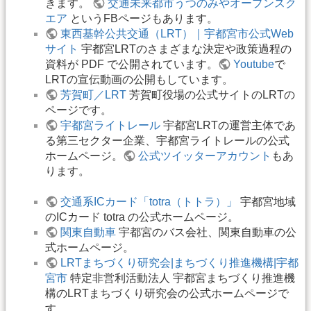
きます。
交通未来都市うつのみやオープンスク
エア
というFBページもあります。
東西基幹公共交通（LRT）｜宇都宮市公式Web
サイト
宇都宮LRTのさまざまな決定や政策過程の
資料が PDF で公開されています。
Youtube
で
LRTの宣伝動画の公開もしています。
芳賀町／LRT
芳賀町役場の公式サイトのLRTの
ページです。
宇都宮ライトレール
宇都宮LRTの運営主体であ
る第三セクター企業、宇都宮ライトレールの公式
ホームページ。
公式ツイッターアカウント
もあ
ります。
交通系ICカード「totra（トトラ）」
宇都宮地域
のICカード totra の公式ホームページ。
関東自動車
宇都宮のバス会社、関東自動車の公
式ホームページ。
LRTまちづくり研究会|まちづくり推進機構|宇都
宮市
​特定非営利活動法人 宇都宮まちづくり推進機
構のLRTまちづくり研究会の公式ホームページで
す。